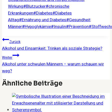
Wirkung
#
Blutzucker
#
chronische
Erkrankungen
#
Diabetes
#
Diabetes
Alltag
#
Ernährung und Diabetes
#
Gesundheit
Männer
#
Hypoglykämie
#
Insulin
#
Prävention
#
Stoffwech
Beitragsnavigation
Zurück
Alkohol und Einsamkeit: Trinken als soziale Strategie?
Weiter
Alkohol unter schwulen Männern – warum schauen wir
weg?
Ähnliche Beiträge