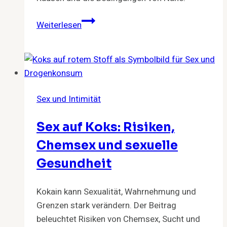
Alkohol
Weiterlesen
und
Sex:
Warum
wir
trinken,
Sex und Intimität
um
lockerer
Sex auf Koks: Risiken,
zu
werden
Chemsex und sexuelle
Gesundheit
Kokain kann Sexualität, Wahrnehmung und
Grenzen stark verändern. Der Beitrag
beleuchtet Risiken von Chemsex, Sucht und