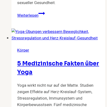
sexueller Gesundheit.
Sex
Weiterlesen
auf
Koks:
Risiken,
Chemsex
und
Körper
sexuelle
Gesundheit
5 Medizinische Fakten über
Yoga
Yoga wirkt nicht nur auf der Matte. Studien
zeigen Effekte auf Herz-Kreislauf-System,
Stressregulation, Immunsystem und
Körperbewusstsein. Fünf medizinische