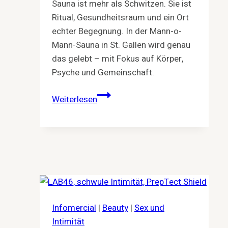
Sauna ist mehr als Schwitzen. Sie ist
Ritual, Gesundheitsraum und ein Ort
echter Begegnung. In der Mann-o-
Mann-Sauna in St. Gallen wird genau
das gelebt – mit Fokus auf Körper,
Psyche und Gemeinschaft.
Schwitzen.
Weiterlesen
Abschalten.
Verbinden.
–
Warum
Sauna
mehr
ist
als
Infomercial
|
Beauty
|
Sex und
Hitze
Intimität