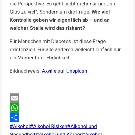
die Perspektive. Es geht nicht mehr nur um „ein
Glas zu viel“. Sondern um die Frage:
Wie viel
Kontrolle geben wir eigentlich ab – und an
welcher Stelle wird das riskant?
Für Menschen mit Diabetes ist diese Frage
existenziell. Für alle anderen vielleicht einfach nur
ein Moment der Ehrlichkeit.
Bildnachweis:
Axville
auf
Unsplash
Email
WhatsApp
Schlagworte:
#
Alkohol
#
Alkohol Risiken
#
Alkohol und
Teilen
Gesundheit
#
Alkohol und Körper
#
Alkohol