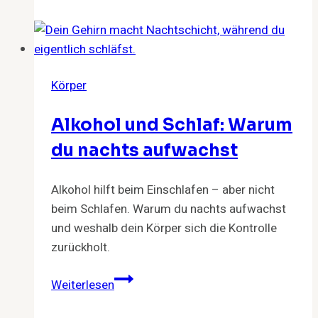
Erwachsenenalter:
Medizinische
Gründe,
Ästhetik
Körper
und
Folgen
Alkohol und Schlaf: Warum
du nachts aufwachst
Alkohol hilft beim Einschlafen – aber nicht
beim Schlafen. Warum du nachts aufwachst
und weshalb dein Körper sich die Kontrolle
zurückholt.
Alkohol
Weiterlesen
und
Schlaf: