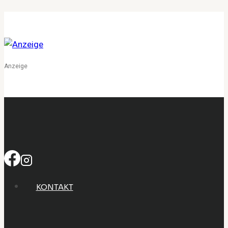
Marke
schwule
Intimität
verantwortungsvoll
erneuert
Anzeige
KONTAKT