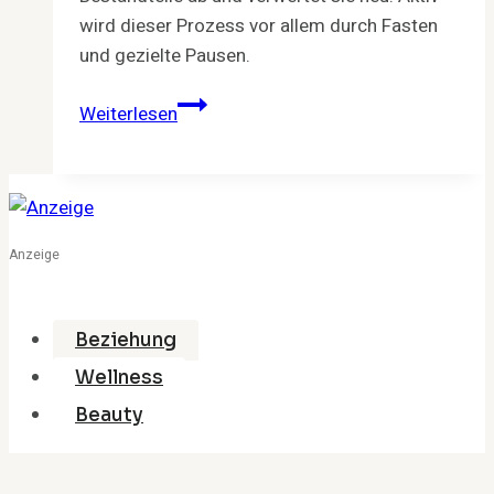
wird dieser Prozess vor allem durch Fasten
und gezielte Pausen.
Autophagie:
Weiterlesen
Recycling
für
die
Körperzellen
Anzeige
Beziehung
Wellness
Beauty