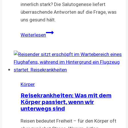
innerlich stark? Die Salutogenese liefert
überraschende Antworten auf die Frage, was
uns gesund hält.
Salutogenese:
Weiterlesen
Gesund
trotz
Krisen
und
Stress?
Körper
Reisekrankheiten: Was mit dem
Körper passiert, wenn wir
unterwegs sind
Reisen bedeutet Freiheit – für den Körper oft