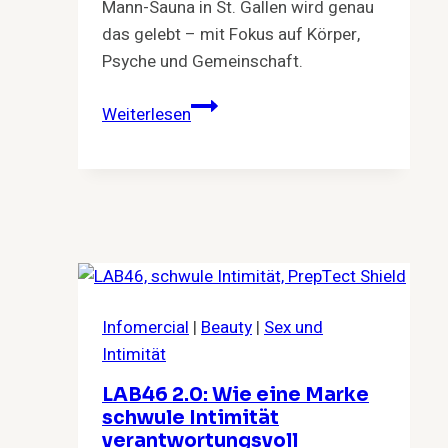
Mann-Sauna in St. Gallen wird genau
das gelebt – mit Fokus auf Körper,
Psyche und Gemeinschaft.
Schwitzen.
Weiterlesen
Abschalten.
Verbinden.
–
Warum
Sauna
mehr
ist
als
Infomercial
|
Beauty
|
Sex und
Hitze
Intimität
LAB46 2.0: Wie eine Marke
schwule Intimität
verantwortungsvoll