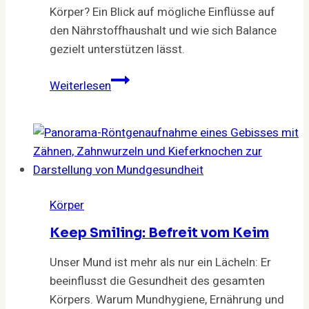
Körper? Ein Blick auf mögliche Einflüsse auf
den Nährstoffhaushalt und wie sich Balance
gezielt unterstützen lässt.
PrEP
Weiterlesen
und
Nährstoffentzug:
Was
Männer
über
Auswirkungen
Körper
und
Ausgleich
Keep Smiling: Befreit vom Keim
wissen
Unser Mund ist mehr als nur ein Lächeln: Er
sollten
beeinflusst die Gesundheit des gesamten
Körpers. Warum Mundhygiene, Ernährung und