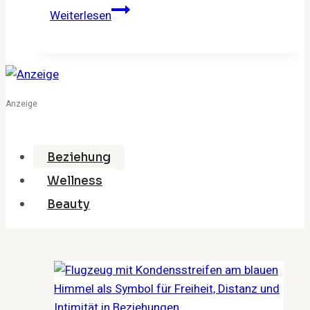
Schwitzen.
Weiterlesen
Abschalten.
Verbinden.
–
Warum
Sauna
Anzeige
mehr
ist
als
Beziehung
Hitze
Wellness
Beauty