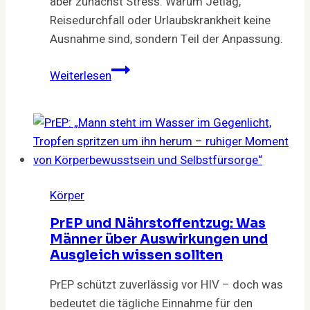
aber zunächst Stress. Warum Jetlag,
Reisedurchfall oder Urlaubskrankheit keine
Ausnahme sind, sondern Teil der Anpassung.
Reisekrankheiten:
Weiterlesen
Was
mit
dem
Körper
passiert,
wenn
Körper
wir
unterwegs
PrEP und Nährstoffentzug: Was
sind
Männer über Auswirkungen und
Ausgleich wissen sollten
PrEP schützt zuverlässig vor HIV – doch was
bedeutet die tägliche Einnahme für den