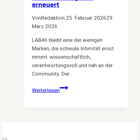
erneuert
Von
Redaktion
25. Februar 2026
29.
März 2026
LAB46 bleibt eine der wenigen
Marken, die schwule Intimität ernst
nimmt: wissenschaftlich,
verantwortungsvoll und nah an der
Community. Der…
LAB46
Weiterlesen
2.0:
Wie
eine
Marke
schwule
Intimität