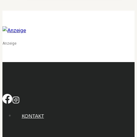
eine
Marke
schwule
Intimität
verantwortungsvoll
erneuert
Anzeige
KONTAKT