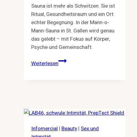
Sauna ist mehr als Schwitzen. Sie ist
Ritual, Gesundheitsraum und ein Ort
echter Begegnung. In der Mann-o-
Mann-Sauna in St. Gallen wird genau
das gelebt – mit Fokus auf Körper,
Psyche und Gemeinschaft.
Schwitzen.
Weiterlesen
Abschalten.
Verbinden.
–
Warum
Sauna
mehr
ist
als
Infomercial
|
Beauty
|
Sex und
Hitze
Intimität