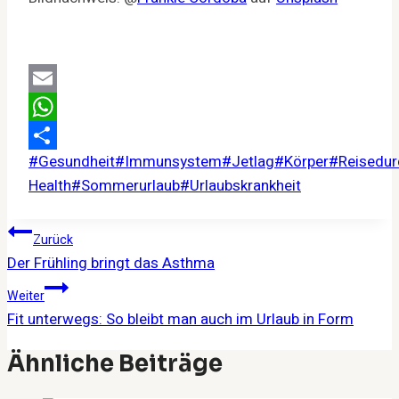
Email
WhatsApp
Schlagworte:
#
Gesundheit
#
Immunsystem
#
Jetlag
#
Körper
#
Reisedur
Teilen
Health
#
Sommerurlaub
#
Urlaubskrankheit
Beitragsnavigation
Zurück
Der Frühling bringt das Asthma
Weiter
Fit unterwegs: So bleibt man auch im Urlaub in Form
Ähnliche Beiträge