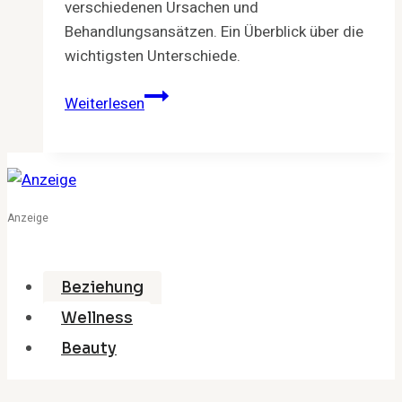
verschiedenen Ursachen und
Behandlungsansätzen. Ein Überblick über die
wichtigsten Unterschiede.
Arthritis
Weiterlesen
oder
Arthrose?
Den
Unterschied
erkennen
Anzeige
Beziehung
Wellness
Beauty