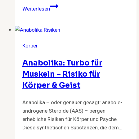
Liebe
Weiterlesen
Jungs,
das
solltet
ihr
Körper
über
Sex
Anabolika: Turbo für
wissen
–
Muskeln – Risiko für
eurer
Körper & Geist
Gesundheit
zuliebe
Anabolika – oder genauer gesagt: anabole-
androgene Steroide (AAS) – bergen
erhebliche Risiken für Körper und Psyche.
Diese synthetischen Substanzen, die dem…