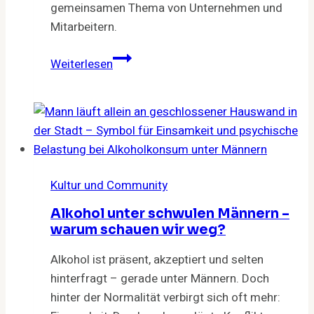
gemeinsamen Thema von Unternehmen und
Mitarbeitern.
Diabetes
Weiterlesen
Typ
2:
Prävention
im
Unternehmen
und
Kultur und Community
am
Arbeitsplatz
Alkohol unter schwulen Männern –
warum schauen wir weg?
Alkohol ist präsent, akzeptiert und selten
hinterfragt – gerade unter Männern. Doch
hinter der Normalität verbirgt sich oft mehr: