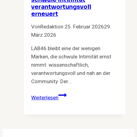
schwule Intimität
verantwortungsvoll
erneuert
Von
Redaktion
25. Februar 2026
29.
März 2026
LAB46 bleibt eine der wenigen
Marken, die schwule Intimität ernst
nimmt: wissenschaftlich,
verantwortungsvoll und nah an der
Community. Der…
LAB46
Weiterlesen
2.0:
Wie
eine
Marke
schwule