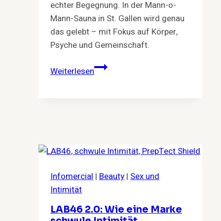
echter Begegnung. In der Mann-o-
Mann-Sauna in St. Gallen wird genau
das gelebt – mit Fokus auf Körper,
Psyche und Gemeinschaft.
Schwitzen.
Weiterlesen
Abschalten.
Verbinden.
–
Warum
Sauna
mehr
ist
als
Infomercial
|
Beauty
|
Sex und
Hitze
Intimität
LAB46 2.0: Wie eine Marke