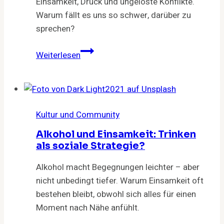
Einsamkeit, Druck und ungelöste Konflikte.
Warum fällt es uns so schwer, darüber zu
sprechen?
Alkohol
Weiterlesen
unter
schwulen
Männern
–
Kultur und Community
warum
schauen
Alkohol und Einsamkeit: Trinken
wir
als soziale Strategie?
weg?
Alkohol macht Begegnungen leichter – aber
nicht unbedingt tiefer. Warum Einsamkeit oft
bestehen bleibt, obwohl sich alles für einen
Moment nach Nähe anfühlt.