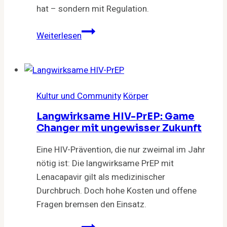
hat – sondern mit Regulation.
Männer,
Weiterlesen
Hormone
und
die
Einsamkeit
Kultur und Community
Körper
nach
Stress
Langwirksame HIV-PrEP: Game
Changer mit ungewisser Zukunft
Eine HIV-Prävention, die nur zweimal im Jahr
nötig ist: Die langwirksame PrEP mit
Lenacapavir gilt als medizinischer
Durchbruch. Doch hohe Kosten und offene
Fragen bremsen den Einsatz.
Langwirksame