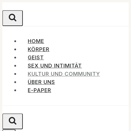
Zum
Inhalt
springen
HOME
KÖRPER
GEIST
SEX UND INTIMITÄT
KULTUR UND COMMUNITY
ÜBER UNS
E-PAPER