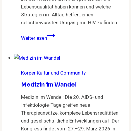
Lebensqualität haben können und welche
Strategien im Alltag helfen, einen
selbstbewussten Umgang mit HIV zu finden.
Stigmatisierung
Weiterlesen
und
Diskriminierung
aufgrund
des
Körper
Kultur und Community
HIV-
Status
Medizin im Wandel
Medizin im Wandel: Die 20. AIDS- und
Infektiologie-Tage greifen neue
Therapieansätze, komplexe Lebensrealitäten
und gesellschaftliche Entwicklungen auf. Der
Kongress findet vom 27.–29. März 2026 in