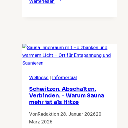
Weiterlesen
gute
Beziehungen
Freiheit
brauchen
Wellness
|
Infomercial
Schwitzen. Abschalten.
Verbinden. – Warum Sauna
mehr ist als Hitze
Von
Redaktion
28. Januar 2026
20.
März 2026