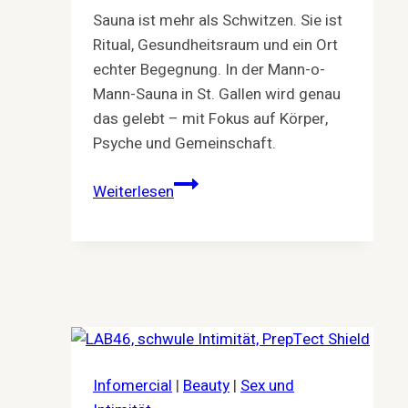
Sauna ist mehr als Schwitzen. Sie ist
Ritual, Gesundheitsraum und ein Ort
echter Begegnung. In der Mann-o-
Mann-Sauna in St. Gallen wird genau
das gelebt – mit Fokus auf Körper,
Psyche und Gemeinschaft.
Schwitzen.
Weiterlesen
Abschalten.
Verbinden.
–
Warum
Sauna
mehr
ist
als
Infomercial
|
Beauty
|
Sex und
Hitze