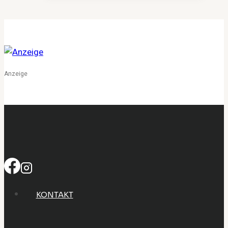
eine
Marke
schwule
Intimität
verantwortungsvoll
erneuert
Anzeige
KONTAKT