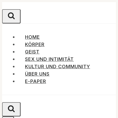
Zum
Inhalt
springen
HOME
KÖRPER
GEIST
SEX UND INTIMITÄT
KULTUR UND COMMUNITY
ÜBER UNS
E-PAPER