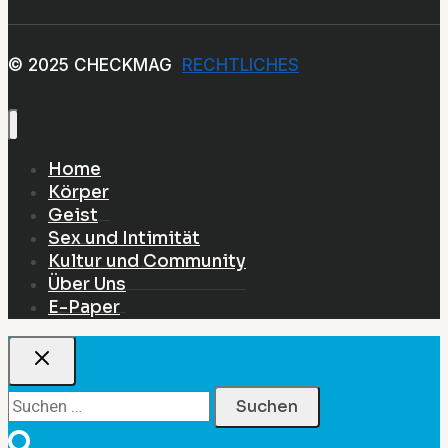
© 2025 CHECKMAG
RECHTLICHES
Home
Körper
Geist
Sex und Intimität
Kultur und Community
Über Uns
E-Paper
Suchen
nach: