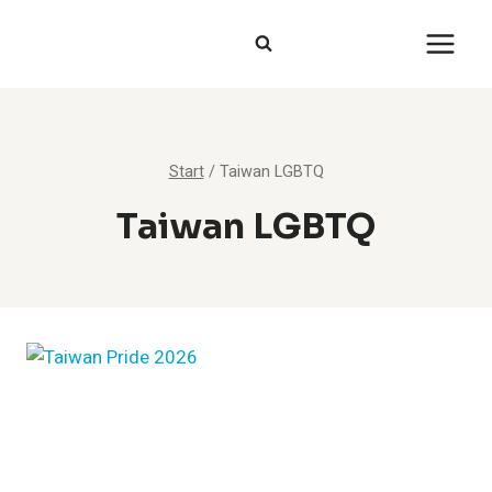
Zum
Inhalt
springen
Start
/
Taiwan LGBTQ
Taiwan LGBTQ