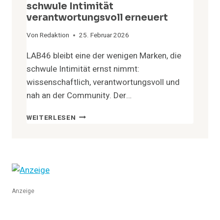
schwule Intimität
verantwortungsvoll erneuert
Von
Redaktion
25. Februar 2026
LAB46 bleibt eine der wenigen Marken, die
schwule Intimität ernst nimmt:
wissenschaftlich, verantwortungsvoll und
nah an der Community. Der…
LAB46
WEITERLESEN
2.0:
WIE
EINE
MARKE
SCHWULE
INTIMITÄT
VERANTWORTUNGSVOLL
Anzeige
ERNEUERT