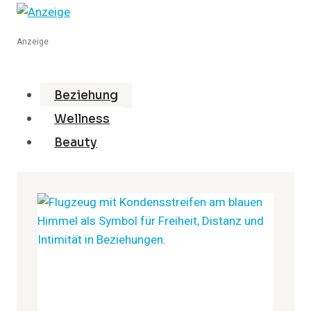
2026
IN
TAIPEI:
Anzeige
LGBTQ-
REISE,
PARADE
&
Beziehung
QUEERE
Wellness
HOTSPOTS
Beauty