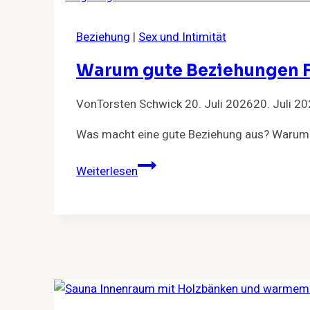
funktioniert
Beziehung
|
Sex und Intimität
Warum gute Beziehungen F
Von
Torsten Schwick
20. Juli 2026
20. Juli 2
Was macht eine gute Beziehung aus? Warum ge
Warum
Weiterlesen
gute
Beziehungen
Freiheit
brauchen