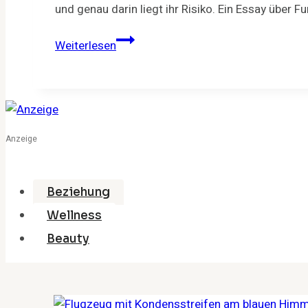
und genau darin liegt ihr Risiko. Ein Essay über
Chemsex:
Weiterlesen
Mephedron,
Crystal
Meth
und
G
Anzeige
–
und
die
Beziehung
Frage,
Wellness
warum
Beauty
das
alles
so
gut