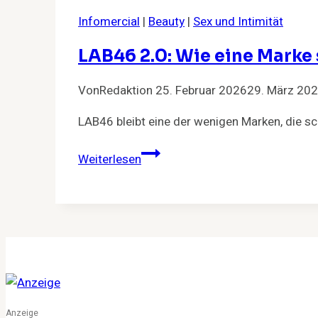
als
Infomercial
|
Beauty
|
Sex und Intimität
Hitze
LAB46 2.0: Wie eine Marke
Von
Redaktion
25. Februar 2026
29. März 20
LAB46 bleibt eine der wenigen Marken, die s
LAB46
Weiterlesen
2.0:
Wie
eine
Marke
schwule
Intimität
verantwortungsvoll
erneuert
Anzeige