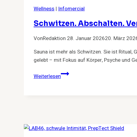
Wellness
|
Infomercial
Schwitzen. Abschalten. Ve
Von
Redaktion
28. Januar 2026
20. März 202
Sauna ist mehr als Schwitzen. Sie ist Ritual
gelebt – mit Fokus auf Körper, Psyche und G
Schwitzen.
Weiterlesen
Abschalten.
Verbinden.
–
Warum
Sauna
mehr
ist