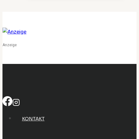
eine
Marke
schwule
Intimität
verantwortungsvoll
erneuert
Anzeige
KONTAKT