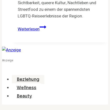
Sichtbarkeit, queere Kultur, Nachtleben und
Streetfood zu einem der spannendsten
LGBTQ-Reiseerlebnisse der Region.
Taiwan
Weiterlesen
Pride
2026
in
Taipei:
LGBTQ-
Anzeige
Reise,
Parade
&
Beziehung
queere
Wellness
Hotspots
Beauty