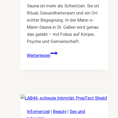
Sauna ist mehr als Schwitzen. Sie ist
Ritual, Gesundheitsraum und ein Ort
echter Begegnung. In der Mann-o-
Mann-Sauna in St. Gallen wird genau
das gelebt – mit Fokus auf Körper,
Psyche und Gemeinschaft.
Schwitzen.
Weiterlesen
Abschalten.
Verbinden.
–
Warum
Sauna
mehr
ist
als
Infomercial
|
Beauty
|
Sex und
Hitze