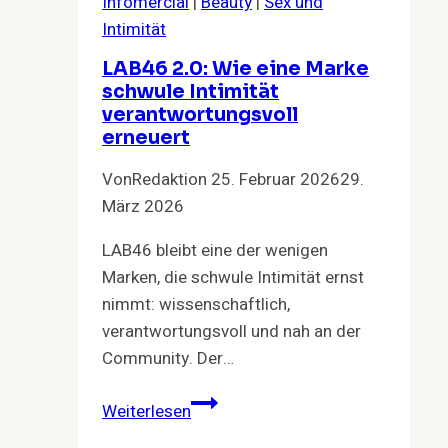
Infomercial
|
Beauty
|
Sex und
Hitze
Intimität
LAB46 2.0: Wie eine Marke
schwule Intimität
verantwortungsvoll
erneuert
Von
Redaktion
25. Februar 2026
29.
März 2026
LAB46 bleibt eine der wenigen
Marken, die schwule Intimität ernst
nimmt: wissenschaftlich,
verantwortungsvoll und nah an der
Community. Der…
LAB46
Weiterlesen
2.0: