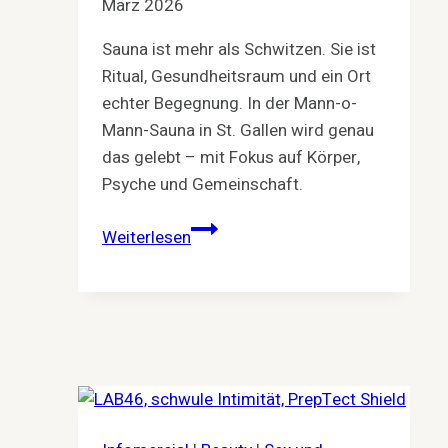
März 2026
Sauna ist mehr als Schwitzen. Sie ist
Ritual, Gesundheitsraum und ein Ort
echter Begegnung. In der Mann-o-
Mann-Sauna in St. Gallen wird genau
das gelebt – mit Fokus auf Körper,
Psyche und Gemeinschaft.
Schwitzen.
Weiterlesen
Abschalten.
Verbinden.
–
Warum
Sauna
mehr
ist
als