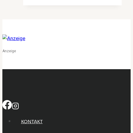
Wie
eine
Marke
schwule
Intimität
verantwortungsvoll
erneuert
Anzeige
KONTAKT